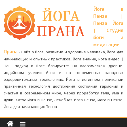
Йога в
Пензе |
Пенза Йога
| Студия
йоги и
медитации
Прана
-
Сайт о йоге, развитии и здоровье человека, йога для
начинающих и опытных практиков, йога знание, йога видео |
Наш подход к йоге базируется на классическом древне-
индийском учении йоги и на современных западных
оздоровительных технологиях. Йога в истинном понимании
практичная технология достижения состояния гармонии и
счастья в современном мире, через проработку тела, ума и
души. Хатха йога в Пензе, Лечебная Йога Пенза, Йога в Пензе.
Йога для начинающих Пенза